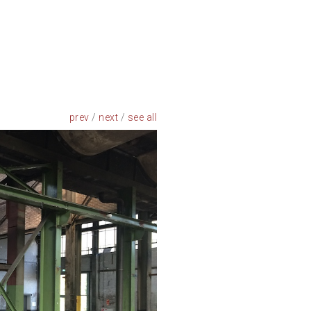
prev
/
next
/