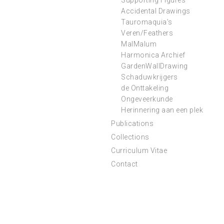
Supporting Figures
Accidental Drawings
Tauromaquia’s
Veren/Feathers
MalMalum
Harmonica Archief
GardenWallDrawing
Schaduwkrijgers
de Onttakeling
Ongeveerkunde
Herinnering aan een plek
Publications
Collections
Curriculum Vitae
Contact