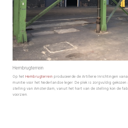
Hembrugterrein
Op het
Hembrugterrein
produceerde de Artillerie Inrichtingen vana
munitie voor het Nederlandse leger. De plek is zorgvuldig gekozen
stelling van Amsterdam, vanuit het hart van de stelling kon de fa
voorzien.