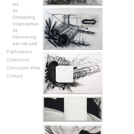
ers
de
Onttakeling
Ongeveerkun
de
Herinnering
aan een plek
Publications
Collections
Curriculum Vitae
Contact