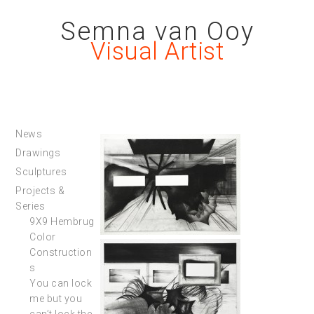
Semna van Ooy
Visual Artist
News
Drawings
Sculptures
Projects &
Series
9X9 Hembrug
Color
Construction
s
You can lock
me but you