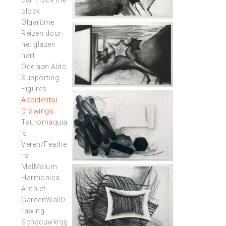
can’t lock the
clock
Olgaritme
Reizen door
het glazen
hart
Ode aan Aldo
Supporting
Figures
Accidental
Drawings
Tauromaquia
’s
Veren/Feathe
rs
MalMalum
Harmonica
Archief
GardenWallD
rawing
Schaduwkrijg