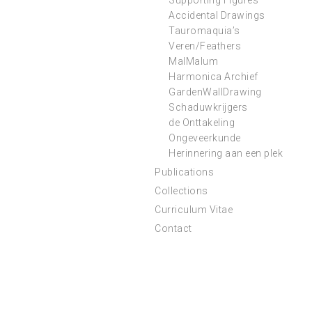
Supporting Figures
Accidental Drawings
Tauromaquia’s
Veren/Feathers
MalMalum
Harmonica Archief
GardenWallDrawing
Schaduwkrijgers
de Onttakeling
Ongeveerkunde
Herinnering aan een plek
Publications
Collections
Curriculum Vitae
Contact