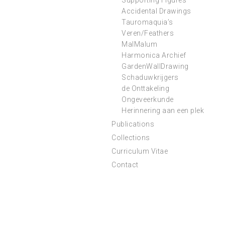
Supporting Figures
Accidental Drawings
Tauromaquia’s
Veren/Feathers
MalMalum
Harmonica Archief
GardenWallDrawing
Schaduwkrijgers
de Onttakeling
Ongeveerkunde
Herinnering aan een plek
Publications
Collections
Curriculum Vitae
Contact