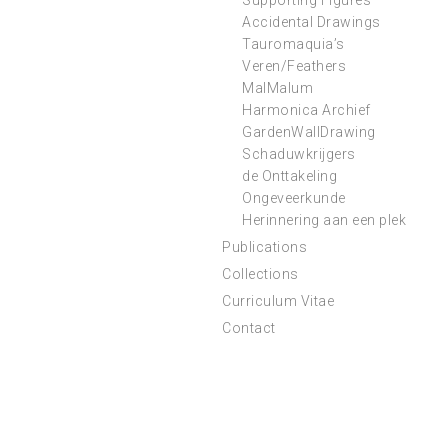
Supporting Figures
Accidental Drawings
Tauromaquia’s
Veren/Feathers
MalMalum
Harmonica Archief
GardenWallDrawing
Schaduwkrijgers
de Onttakeling
Ongeveerkunde
Herinnering aan een plek
Publications
Collections
Curriculum Vitae
Contact