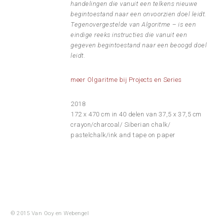
handelingen die vanuit een telkens nieuwe
begintoestand naar een onvoorzien doel leidt.
Tegenovergestelde van Algoritme – is
een
eindige reeks instructies die vanuit een
gegeven begintoestand naar een beoogd doel
leidt.
meer Olgaritme bij Projects en Series
2018
172 x 470 cm in 40 delen van 37,5 x 37,5 cm
crayon/charcoal/ Siberian chalk/
pastelchalk/ink and tape on paper
© 2015 Van Ooy en
Webengel